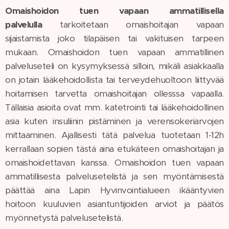
Omaishoidon tuen vapaan ammatillisella
palvelulla
tarkoitetaan omaishoitajan vapaan
sijaistamista joko tilapäisen tai vakituisen tarpeen
mukaan. Omaishoidon tuen vapaan ammatillinen
palveluseteli on kysymyksessä silloin, mikäli asiakkaalla
on jotain lääkehoidollista tai terveydehuoltoon liittyvää
hoitamisen tarvetta omaishoitajan ollesssa vapaalla.
Tällaisia asioita ovat mm. katetrointi tai lääkehoidollinen
asia kuten insuliinin pistäminen ja verensokeriarvojen
mittaaminen. Ajallisesti tätä palvelua tuotetaan 1-12h
kerrallaan sopien tästä aina etukäteen omaishoitajan ja
omaishoidettavan kanssa. Omaishoidon tuen vapaan
ammatillisesta palvelusetelistä ja sen myöntämisestä
päättää aina Lapin Hyvinvointialueen ikääntyvien
hoitoon kuuluvien asiantuntijoiden arviot ja päätös
myönnetystä palvelusetelistä.