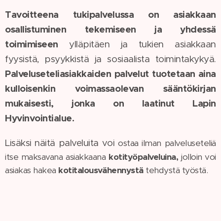
Tavoitteena tukipalvelussa on asiakkaan
osallistuminen tekemiseen ja yhdessä
toimimiseen
ylläpitäen ja tukien asiakkaan
fyysistä, psyykkistä ja sosiaalista toimintakykyä.
Palveluseteliasiakkaiden palvelut tuotetaan aina
kulloisenkin voimassaolevan sääntökirjan
mukaisesti, jonka on laatinut Lapin
Hyvinvointialue.
Lisäksi näitä palveluita voi
ostaa ilman palveluseteliä
itse maksavana asiakkaana
kotityöpalveluina,
jolloin voi
asiakas hakea
kotitalousvähennystä
tehdystä työstä.