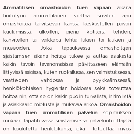
Ammatillisen omaishoidon tuen vapaan
aikana
hoitotyön ammattilainen viettää sovitun ajan
omaishoitoa tarvitsevan kanssa keskustellen päivän
kuulumisista, ulkoillen, pieniä kotitöitä tehden,
kahvitellen tai vaikkapa lehtiä lukien tai laulaen ja
musisoiden. Joka tapauksessa omaishoitajan
sijaistamisen aikana hoitaja tukee ja auttaa asiakasta
kaikin tavoin tavanomaisissa päivittäiseen elämään
liittyvissä asioissa, kuten ruokailussa, sen valmistuksessa,
vaatteiden vaihdossa ja pyykkäämisessä,
henkilökohtaisen hygienian hoidossa sekä toteuttaa
hoitoa niin, että se on kaikin puolin turvallista, inhimillistä
ja asiakkaalle mieluista ja mukavaa arkea.
Omaishoidon
vapaan tuen ammatillisen palvelun
sopimuksen
mukaan tapahtuvassa sijaistamisessa palveluntuottajalla
on koulutettu henkilökunta, joka toteuttaa myös