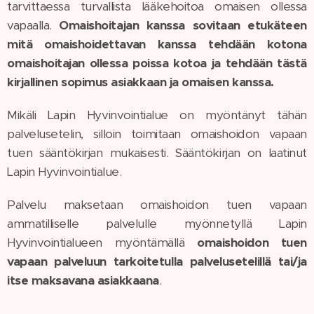
tarvittaessa turvallista lääkehoitoa omaisen ollessa
vapaalla.
O
maishoitajan kanssa sovitaan etukäteen
mitä omaishoidettavan kanssa tehdään kotona
omaishoitajan ollessa poissa kotoa
j
a tehdään tästä
kirjallinen sopimus asiakkaan ja omaisen kanssa.
Mikäli Lapin Hyvinvointialue on myöntänyt tähän
palvelusetelin, silloin toimitaan omaishoidon vapaan
tuen sääntökirjan mukaisesti. Sääntökirjan on laatinut
Lapin Hyvinvointialue.
Palvelu maksetaan omaishoidon tuen vapaan
ammatilliselle palvelulle myönnetyllä Lapin
Hyvinvointialueen myöntämällä
omaishoidon tuen
vapaan palveluun tarkoitetulla palvelusetelillä tai/ja
itse maksavana asiakkaana
.