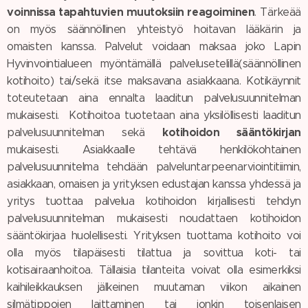
voinnissa tapahtuvien muutoksiin reagoiminen
. Tärkeää
on myös säännöllinen yhteistyö hoitavan lääkärin ja
omaisten kanssa. Palvelut voidaan maksaa joko Lapin
Hyvinvointialueen myöntämällä palvelusetelillä(säännöllinen
kotihoito) tai/sekä itse maksavana asiakkaana. Kotikäynnit
toteutetaan aina ennalta laaditun palvelusuunnitelman
mukaisesti. Kotihoitoa tuotetaan aina yksilöllisesti laaditun
kotihoidon sääntökirjan
palvelusuunnitelman sekä
mukaisesti. Asiakkaalle tehtävä henkilökohtainen
palvelusuunnitelma tehdään palveluntarpeenarviointitiimin,
asiakkaan, omaisen ja yrityksen edustajan kanssa yhdessä ja
yritys tuottaa palvelua kotihoidon kirjallisesti tehdyn
palvelusuunnitelman mukaisesti noudattaen kotihoidon
sääntökirjaa huolellisesti. Yrityksen tuottama kotihoito voi
olla myös tilapäisesti tilattua ja sovittua koti- tai
kotisairaanhoitoa. Tällaisia tilanteita voivat olla esimerkiksi
kaihileikkauksen jälkeinen muutaman viikon aikainen
silmätippojen laittaminen tai jonkin toisenlaisen