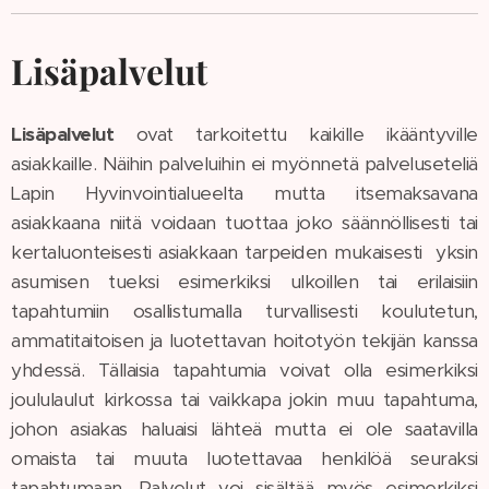
Lisäpalvelut
Lisäpalvelut
ovat tarkoitettu kaikille ikääntyville
asiakkaille. Näihin palveluihin ei myönnetä palveluseteliä
Lapin Hyvinvointialueelta mutta itsemaksavana
asiakkaana niitä voidaan tuottaa joko säännöllisesti tai
kertaluonteisesti asiakkaan tarpeiden mukaisesti yksin
asumisen tueksi esimerkiksi ulkoillen tai erilaisiin
tapahtumiin osallistumalla turvallisesti koulutetun,
ammatitaitoisen ja luotettavan hoitotyön tekijän kanssa
yhdessä. Tällaisia tapahtumia voivat olla esimerkiksi
joululaulut kirkossa tai vaikkapa jokin muu tapahtuma,
johon asiakas haluaisi lähteä mutta ei ole saatavilla
omaista tai muuta luotettavaa henkilöä seuraksi
tapahtumaan. Palvelut voi sisältää myös esimerkiksi