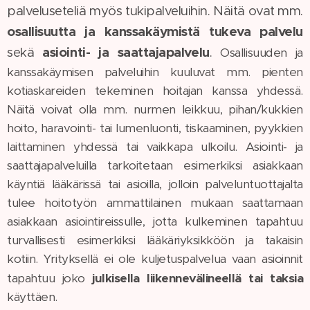
palveluseteliä myös tukipalveluihin. Näitä ovat mm.
osallisuutta ja kanssakäymistä tukeva palvelu
asiointi- ja saattajapalvelu
sekä
.
Osallisuuden ja
kanssakäymisen palveluihin kuuluvat mm. pienten
kotiaskareiden tekeminen hoitajan kanssa yhdessä.
Näitä voivat olla mm. nurmen leikkuu, pihan/kukkien
hoito, haravointi- tai lumenluonti, tiskaaminen, pyykkien
laittaminen yhdessä tai vaikkapa ulkoilu. Asiointi- ja
saattajapalveluilla tarkoitetaan esimerkiksi asiakkaan
käyntiä lääkärissä tai asioilla, jolloin palveluntuottajalta
tulee hoitotyön ammattilainen mukaan saattamaan
asiakkaan asiointireissulle, jotta kulkeminen tapahtuu
turvallisesti esimerkiksi lääkäriyksikköön ja takaisin
kotiin. Yrityksellä ei ole kuljetuspalvelua vaan asioinnit
tapahtuu joko
julkisella liikennevälineellä tai taksia
käyttäen.