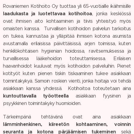
Rovaniemen Kotihoito Oy tuottaa yli 65-vuotiaille ikäihmisille
laadukasta ja luotettavaa
kotihoitoa
, jonka keskiössä
ovat ihmisen aito kohtaaminen ja tiivis yhteistyö myös
omaisten kanssa. Turvallisen kotihoidon palvelun tarkoitus
on tukea, kannustaa ja ylläpitää ihmisen kotona asumista
avustamalla erilaisissa päivittäisissä, arjen toimissa, kuten
henkilökohtaisen hygienian hoidossa, ravitsemuksessa ja
turvallisessa lääkehoidon toteuttamisessa. Erilaisen
haavanhoidot kuuluvat myös kotihoidon palveluihin. Pienet
kotityöt kuten pienen tiskin tiskaaminen tukee asiakkaan
toimintakykyä. Samoin roskien vienti, jonka hoitaja voi tehdä
asiakkaan kanssa yhdessä. Kotihoitoa toteutetaan aina
kuntouttavalla työotteella
asiakkaan fyysinen ja
psyykkinen toimintakyky huomioiden.
Tärkeimpänä tehtävänä ovat aina asiakkaan
lämminhenkinen, kiireetön kohtaaminen, voinnin
seuranta ja kotona pärjäämisen tukeminen
sekä